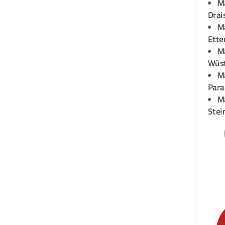
M
Drai
M
Ette
M
Wüst
M
Para
M
Stei