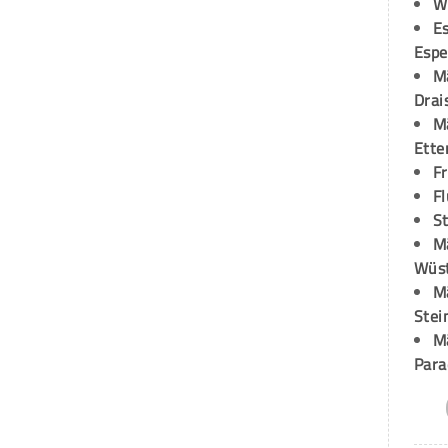
W
Es
Espe
M
Drai
M
Ette
F
Fl
St
M
Wüst
M
Stei
M
Para