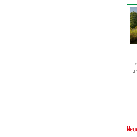
I
ur
Neue