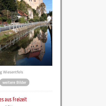
g Wiesentfels
weitere Bilder
s aus Freizeit