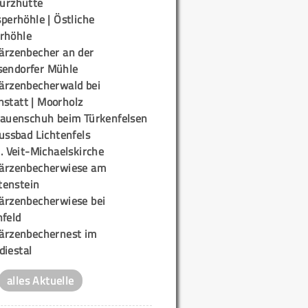
urzhütte
perhöhle | Östliche
rhöhle
ärzenbecher an der
sendorfer Mühle
ärzenbecherwald bei
nstatt | Moorholz
rauenschuh beim Türkenfelsen
ussbad Lichtenfels
. Veit-Michaelskirche
ärzenbecherwiese am
enstein
ärzenbecherwiese bei
nfeld
ärzenbechernest im
diestal
alles Aktuelle