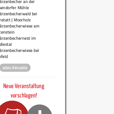
ärzenbecher an der
sendorfer Mühle
ärzenbecherwald bei
nstatt | Moorholz
ärzenbecherwiese am
enstein
ärzenbechernest im
diestal
ärzenbecherwiese bei
nfeld
alles Aktuelle
Neue Veranstaltung
vorschlagen!