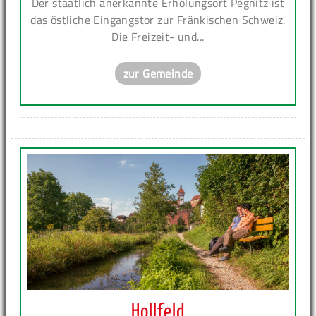
Der staatlich anerkannte Erholungsort Pegnitz ist
das östliche Eingangstor zur Fränkischen Schweiz.
Die Freizeit- und...
zur Gemeinde
Hollfeld