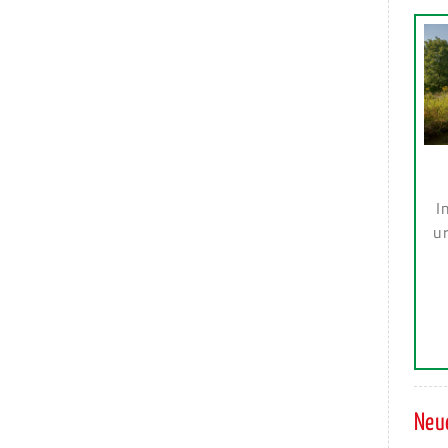
I
ur
Neue