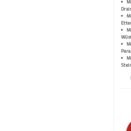
M
Drai
M
Ette
M
Wüst
M
Para
M
Stei