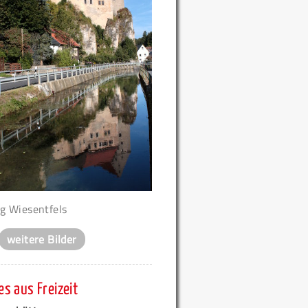
g Wiesentfels
weitere Bilder
s aus Freizeit