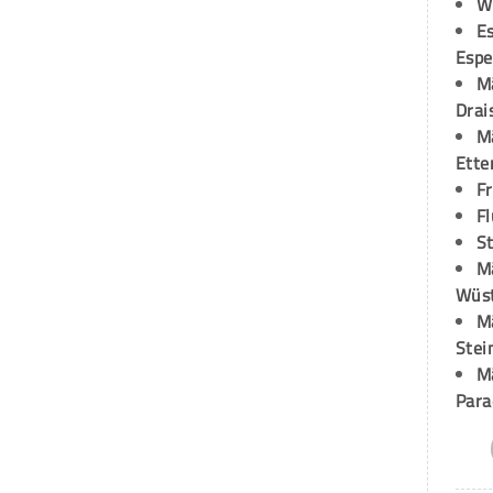
W
Es
Espe
M
Drai
M
Ette
F
Fl
St
M
Wüst
M
Stei
M
Para