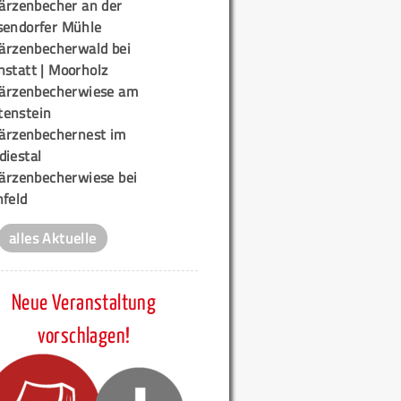
ärzenbecher an der
sendorfer Mühle
ärzenbecherwald bei
nstatt | Moorholz
ärzenbecherwiese am
enstein
ärzenbechernest im
diestal
ärzenbecherwiese bei
nfeld
alles Aktuelle
Neue Veranstaltung
vorschlagen!