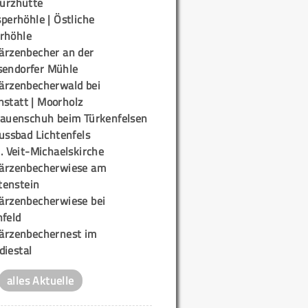
urzhütte
perhöhle | Östliche
rhöhle
ärzenbecher an der
sendorfer Mühle
ärzenbecherwald bei
nstatt | Moorholz
rauenschuh beim Türkenfelsen
ussbad Lichtenfels
. Veit-Michaelskirche
ärzenbecherwiese am
enstein
ärzenbecherwiese bei
nfeld
ärzenbechernest im
diestal
alles Aktuelle