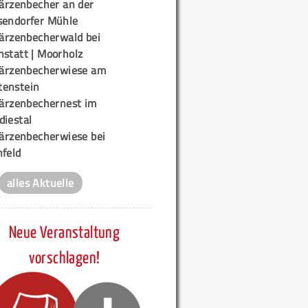
ärzenbecher an der
sendorfer Mühle
ärzenbecherwald bei
nstatt | Moorholz
ärzenbecherwiese am
enstein
ärzenbechernest im
diestal
ärzenbecherwiese bei
nfeld
alles Aktuelle
Neue Veranstaltung
vorschlagen!