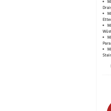
M
Drai
M
Ette
M
Wüst
M
Para
M
Stei