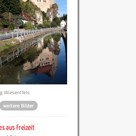
g Wiesentfels
weitere Bilder
s aus Freizeit