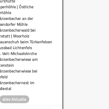
urzhütte
perhöhle | Östliche
rhöhle
ärzenbecher an der
sendorfer Mühle
ärzenbecherwald bei
nstatt | Moorholz
rauenschuh beim Türkenfelsen
ussbad Lichtenfels
. Veit-Michaelskirche
ärzenbecherwiese am
enstein
ärzenbecherwiese bei
nfeld
ärzenbechernest im
diestal
alles Aktuelle