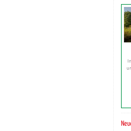
I
ur
Neue