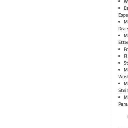
W
Es
Espe
M
Drai
M
Ette
F
Fl
St
M
Wüst
M
Stei
M
Para