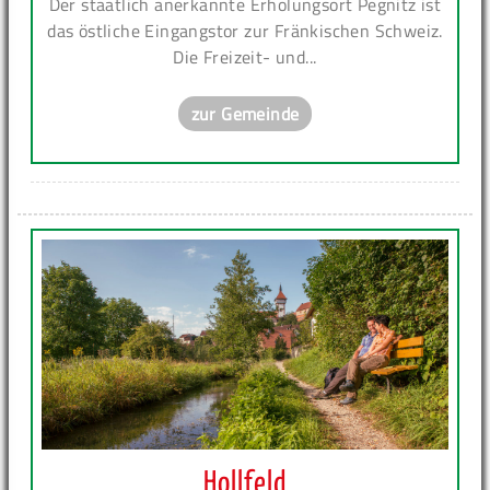
Der staatlich anerkannte Erholungsort Pegnitz ist
das östliche Eingangstor zur Fränkischen Schweiz.
Die Freizeit- und...
zur Gemeinde
Hollfeld