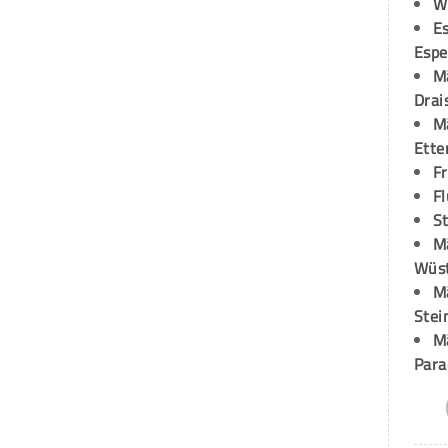
W
Es
Espe
M
Drai
M
Ette
F
Fl
St
M
Wüst
M
Stei
M
Para