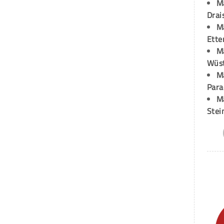
M
Drai
M
Ette
M
Wüst
M
Para
M
Stei