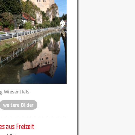
g Wiesentfels
weitere Bilder
s aus Freizeit