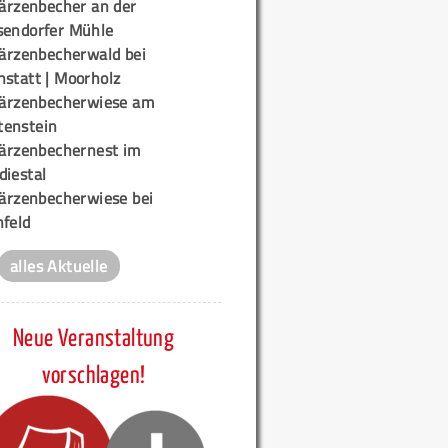
ärzenbecher an der
sendorfer Mühle
ärzenbecherwald bei
nstatt | Moorholz
ärzenbecherwiese am
enstein
ärzenbechernest im
diestal
ärzenbecherwiese bei
nfeld
alles Aktuelle
Neue Veranstaltung
vorschlagen!