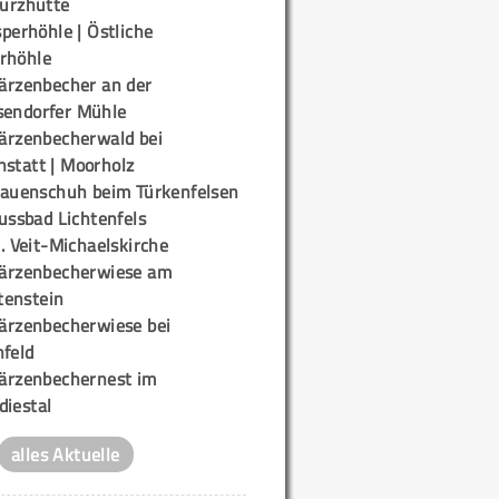
urzhütte
perhöhle | Östliche
rhöhle
ärzenbecher an der
sendorfer Mühle
ärzenbecherwald bei
nstatt | Moorholz
rauenschuh beim Türkenfelsen
ussbad Lichtenfels
. Veit-Michaelskirche
ärzenbecherwiese am
enstein
ärzenbecherwiese bei
nfeld
ärzenbechernest im
diestal
alles Aktuelle