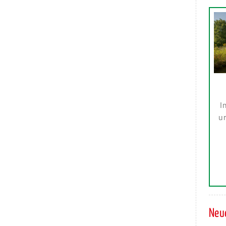
I
ur
Neue