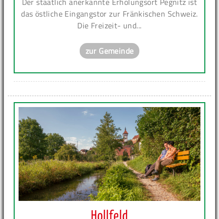
Der staatlich anerkannte Erholungsort Pegnitz ist
das östliche Eingangstor zur Fränkischen Schweiz.
Die Freizeit- und...
zur Gemeinde
Hollfeld