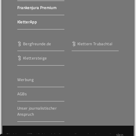
Frankenjura Premium
KletterApp
Bergfreunde.de
Klettern Trubachtal
Klettersteige
Werbung
AGBs
Unser journalistischer
Anspruch
Die hier veröffentlichten Inhalte unterliegen dem internationalen