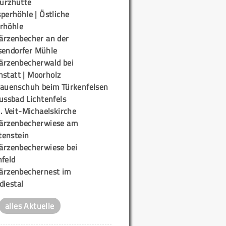
urzhütte
perhöhle | Östliche
rhöhle
ärzenbecher an der
sendorfer Mühle
ärzenbecherwald bei
nstatt | Moorholz
rauenschuh beim Türkenfelsen
ussbad Lichtenfels
. Veit-Michaelskirche
ärzenbecherwiese am
enstein
ärzenbecherwiese bei
nfeld
ärzenbechernest im
diestal
alles Aktuelle