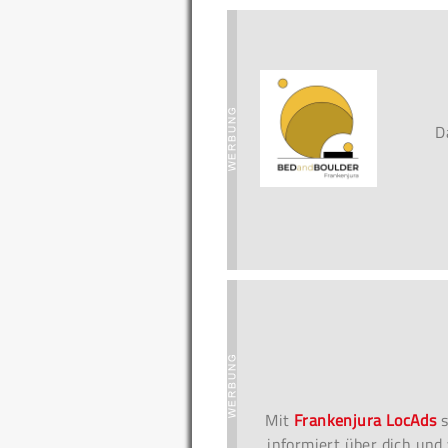
D
Mit
Frankenjura LocAds
s
informiert über dich und 