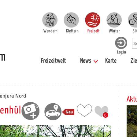
Wandern
Klettern
Freizeit
Winter
Bi
Login
Freizeitwelt
News
Karte
Zie
enjura Nord
Aktu
ßenhül
0