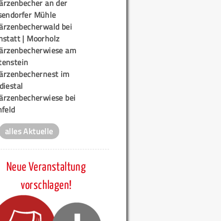
ärzenbecher an der
sendorfer Mühle
ärzenbecherwald bei
nstatt | Moorholz
ärzenbecherwiese am
enstein
ärzenbechernest im
diestal
ärzenbecherwiese bei
nfeld
alles Aktuelle
Neue Veranstaltung
vorschlagen!