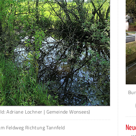
Bur
ild: Adriane Lochner | Gemeinde Wonsees)
am Feldweg Richtung Tannfeld
Neue