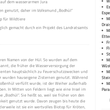
W
t auf dem wasserarmen Jura
Es
n genutzt, daher im Volksmund „Bodhül“
Espe
M
p für Wildtiere
Drai
glich gemacht durch ein Projekt des Landratsamts
M
Ette
F
Fl
St
hren Namen von der Hül. So wurden auf dem
M
nannt, die früher die Wasserversorgung der
Wüst
dienten hauptsächlich zu Feuerschutzzwecken und
M
er wurden hauseigene Zisternen genutzt. Während
Stei
oßenhül verfüllt wurde, ist der Weiher außerhalb
M
en. In Mitten von Feldern liegt wie eine Insel im
Para
„Bodhül“. Sie heißt so, weil sie früher von den
keit genutzt wurde. Davon zeugen bis heute die
lerweile ist sie ein wertvolles Biotop für Kröten,