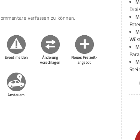
M
Drai
M
ommentare verfassen zu können.
Ette
M
Wüst
M
Para
Event melden
Änderung
Neues Freizeit-
M
vorschlagen
angebot
Stei
Ansteuern