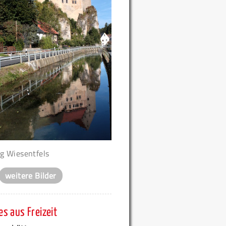
g Wiesentfels
weitere Bilder
s aus Freizeit