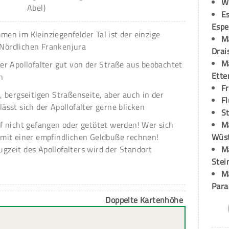
W
Abel)
Es
Espe
men im Kleinziegenfelder Tal ist der einzige
M
Nördlichen Frankenjura
Drai
M
der Apollofalter gut von der Straße aus beobachtet
Ette
n
F
, bergseitigen Straßenseite, aber auch in der
Fl
ässt sich der Apollofalter gerne blicken
St
rf nicht gefangen oder getötet werden! Wer sich
M
 mit einer empfindlichen Geldbuße rechnen!
Wüst
gzeit des Apollofalters wird der Standort
M
Stei
M
Para
Doppelte Kartenhöhe