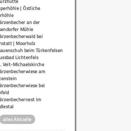
urzhütte
perhöhle | Östliche
rhöhle
ärzenbecher an der
sendorfer Mühle
ärzenbecherwald bei
nstatt | Moorholz
rauenschuh beim Türkenfelsen
ussbad Lichtenfels
. Veit-Michaelskirche
ärzenbecherwiese am
enstein
ärzenbecherwiese bei
nfeld
ärzenbechernest im
diestal
alles Aktuelle