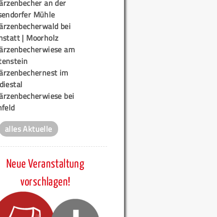
ärzenbecher an der
sendorfer Mühle
ärzenbecherwald bei
nstatt | Moorholz
ärzenbecherwiese am
enstein
ärzenbechernest im
diestal
ärzenbecherwiese bei
nfeld
alles Aktuelle
Neue Veranstaltung
vorschlagen!