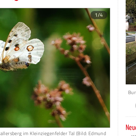
1/4
Bur
Neue
allersberg im Kleinziegenfelder Tal (Bild: Edmund