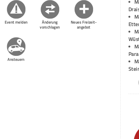
M
Drai
M
Event melden
Änderung
Neues Freizeit-
Ette
vorschlagen
angebot
M
Wüst
M
Para
Ansteuern
M
Stei