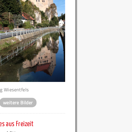
g Wiesentfels
weitere Bilder
s aus Freizeit