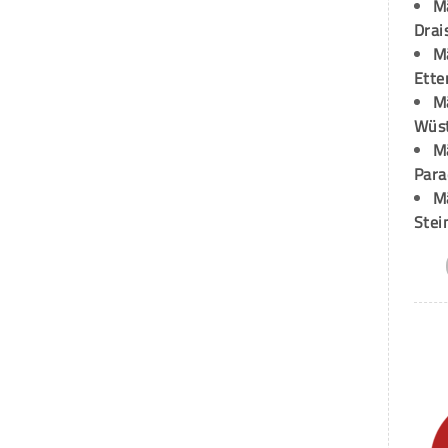
M
Drai
M
Ette
M
Wüst
M
Para
M
Stei