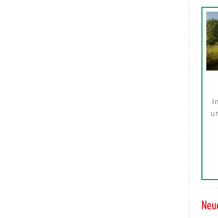
I
ur
Neue