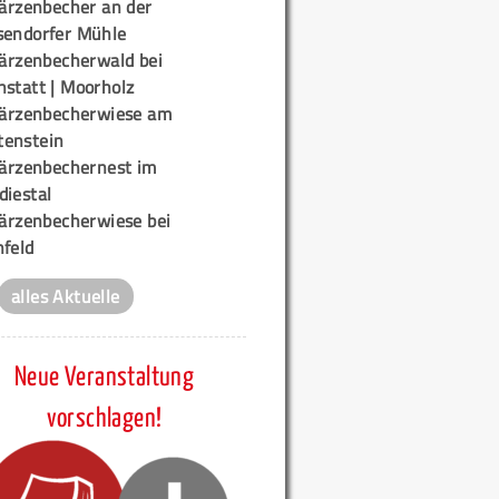
ärzenbecher an der
sendorfer Mühle
ärzenbecherwald bei
nstatt | Moorholz
ärzenbecherwiese am
enstein
ärzenbechernest im
diestal
ärzenbecherwiese bei
nfeld
alles Aktuelle
Neue Veranstaltung
vorschlagen!