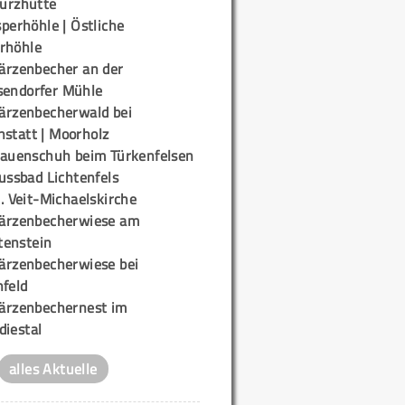
urzhütte
perhöhle | Östliche
rhöhle
ärzenbecher an der
sendorfer Mühle
ärzenbecherwald bei
nstatt | Moorholz
rauenschuh beim Türkenfelsen
ussbad Lichtenfels
. Veit-Michaelskirche
ärzenbecherwiese am
enstein
ärzenbecherwiese bei
nfeld
ärzenbechernest im
diestal
alles Aktuelle