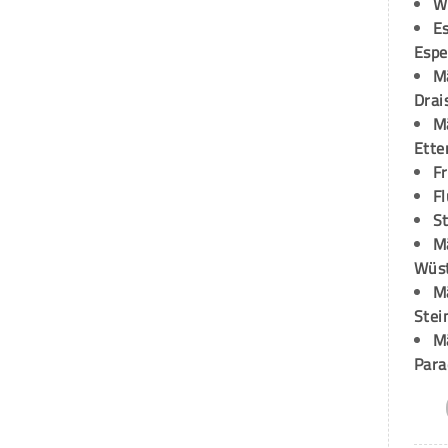
W
Es
Espe
M
Drai
M
Ette
F
Fl
St
M
Wüst
M
Stei
M
Para