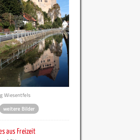
g Wiesentfels
weitere Bilder
s aus Freizeit