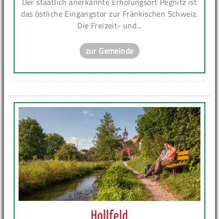
Der staatlich anerkannte Erholungsort Pegnitz ist
das östliche Eingangstor zur Fränkischen Schweiz.
Die Freizeit- und...
zur Gemeinde
Hollfeld