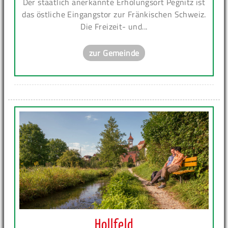
Der staatlich anerkannte Erholungsort Pegnitz ist
das östliche Eingangstor zur Fränkischen Schweiz.
Die Freizeit- und...
zur Gemeinde
Hollfeld