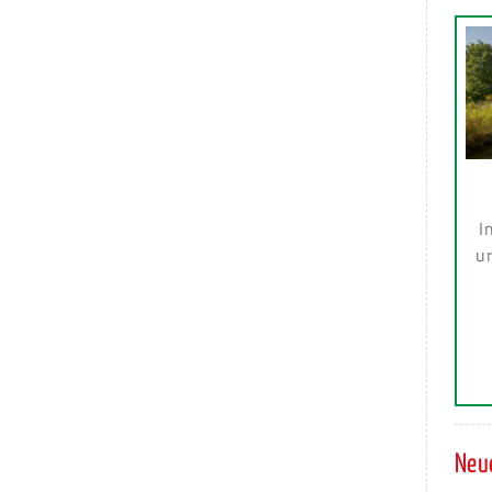
I
ur
Neue