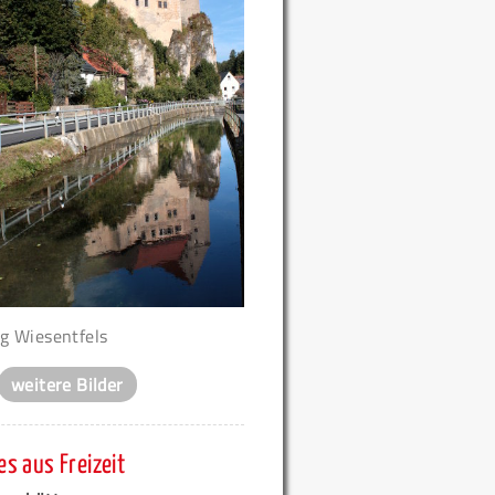
g Wiesentfels
weitere Bilder
s aus Freizeit