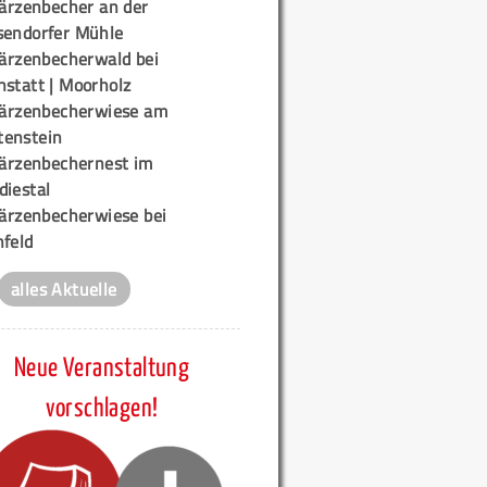
ärzenbecher an der
sendorfer Mühle
ärzenbecherwald bei
nstatt | Moorholz
ärzenbecherwiese am
enstein
ärzenbechernest im
diestal
ärzenbecherwiese bei
nfeld
alles Aktuelle
Neue Veranstaltung
vorschlagen!