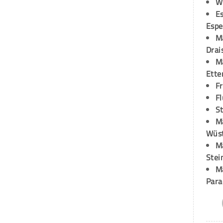
W
Es
Espe
M
Drai
M
Ette
F
Fl
St
M
Wüst
M
Stei
M
Para