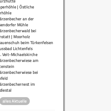
urzhütte
perhöhle | Östliche
rhöhle
ärzenbecher an der
sendorfer Mühle
ärzenbecherwald bei
nstatt | Moorholz
rauenschuh beim Türkenfelsen
ussbad Lichtenfels
. Veit-Michaelskirche
ärzenbecherwiese am
enstein
ärzenbecherwiese bei
nfeld
ärzenbechernest im
diestal
alles Aktuelle