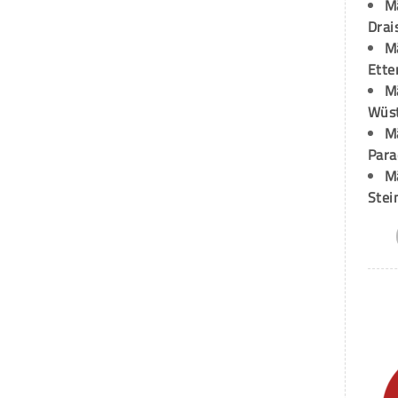
M
Drai
M
Ette
M
Wüst
M
Para
M
Stei