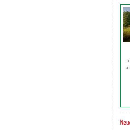
I
ur
Neue