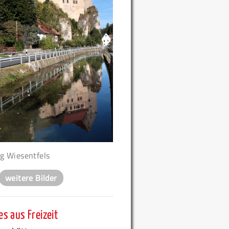
g Wiesentfels
weitere Bilder
s aus Freizeit