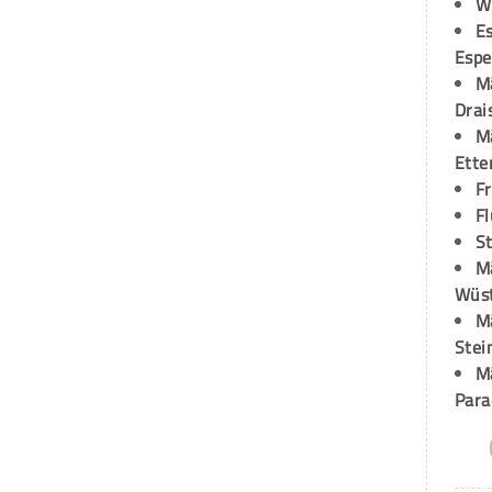
W
Es
Espe
M
Drai
M
Ette
F
Fl
St
M
Wüst
M
Stei
M
Para