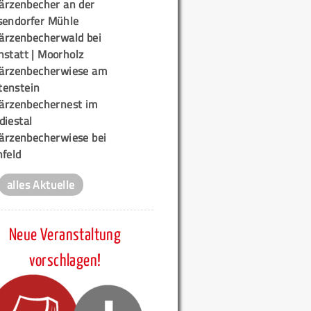
ärzenbecher an der
sendorfer Mühle
ärzenbecherwald bei
nstatt | Moorholz
ärzenbecherwiese am
enstein
ärzenbechernest im
diestal
ärzenbecherwiese bei
nfeld
alles Aktuelle
Neue Veranstaltung
vorschlagen!