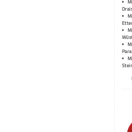
M
Drai
M
Ette
M
Wüst
M
Para
M
Stei