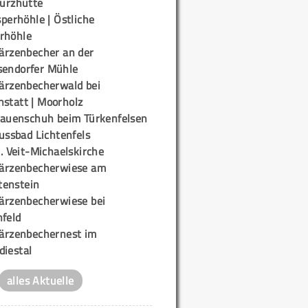
urzhütte
perhöhle | Östliche
rhöhle
ärzenbecher an der
sendorfer Mühle
ärzenbecherwald bei
nstatt | Moorholz
rauenschuh beim Türkenfelsen
ussbad Lichtenfels
. Veit-Michaelskirche
ärzenbecherwiese am
enstein
ärzenbecherwiese bei
nfeld
ärzenbechernest im
diestal
alles Aktuelle