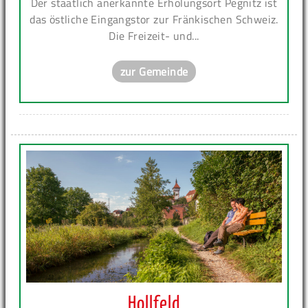
Der staatlich anerkannte Erholungsort Pegnitz ist
das östliche Eingangstor zur Fränkischen Schweiz.
Die Freizeit- und...
zur Gemeinde
Hollfeld