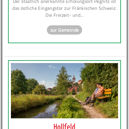
Der staatlich anerkannte Erholungsort Pegnitz ist
das östliche Eingangstor zur Fränkischen Schweiz.
Die Freizeit- und...
zur Gemeinde
Hollfeld