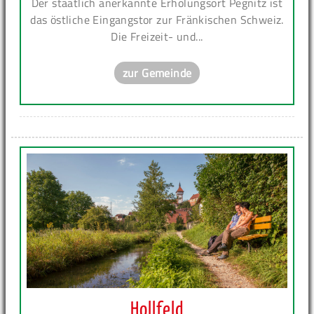
Der staatlich anerkannte Erholungsort Pegnitz ist
das östliche Eingangstor zur Fränkischen Schweiz.
Die Freizeit- und...
zur Gemeinde
Hollfeld