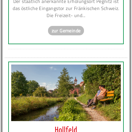
Der staatlich anerkannte Erholungsort Pegnitz ist
das östliche Eingangstor zur Fränkischen Schweiz.
Die Freizeit- und...
zur Gemeinde
Hollfeld