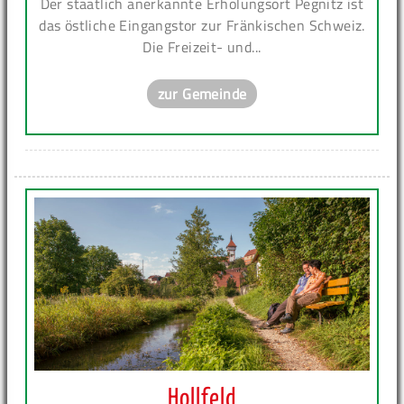
Der staatlich anerkannte Erholungsort Pegnitz ist
das östliche Eingangstor zur Fränkischen Schweiz.
Die Freizeit- und...
zur Gemeinde
Hollfeld