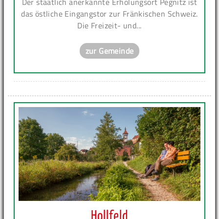
Der staatlich anerkannte Erholungsort Pegnitz ist
das östliche Eingangstor zur Fränkischen Schweiz.
Die Freizeit- und...
zur Gemeinde
Hollfeld