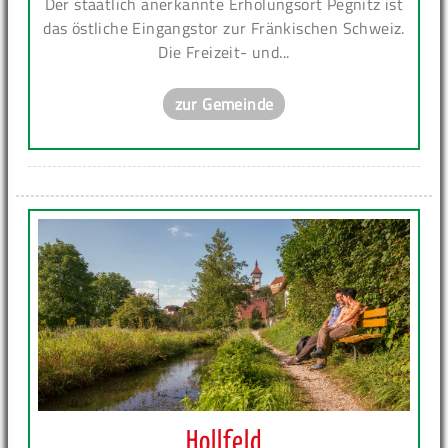
Der staatlich anerkannte Erholungsort Pegnitz ist
das östliche Eingangstor zur Fränkischen Schweiz.
Die Freizeit- und...
zur Gemeinde
Hollfeld