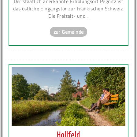
Der staatlich anerkannte Erholungsort Pegnitz ist
das östliche Eingangstor zur Fränkischen Schweiz.
Die Freizeit- und...
zur Gemeinde
Hollfeld