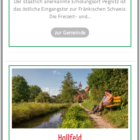
Der staatlich anerkannte Erholungsort Pegnitz ist
das östliche Eingangstor zur Fränkischen Schweiz.
Die Freizeit- und...
zur Gemeinde
Hollfeld