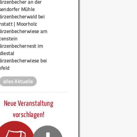
ärzenbecher an der
sendorfer Mühle
ärzenbecherwald bei
nstatt | Moorholz
ärzenbecherwiese am
enstein
ärzenbechernest im
diestal
ärzenbecherwiese bei
nfeld
alles Aktuelle
Neue Veranstaltung
vorschlagen!