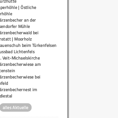
urzhütte
perhöhle | Östliche
rhöhle
ärzenbecher an der
sendorfer Mühle
ärzenbecherwald bei
nstatt | Moorholz
rauenschuh beim Türkenfelsen
ussbad Lichtenfels
. Veit-Michaelskirche
ärzenbecherwiese am
enstein
ärzenbecherwiese bei
nfeld
ärzenbechernest im
diestal
alles Aktuelle