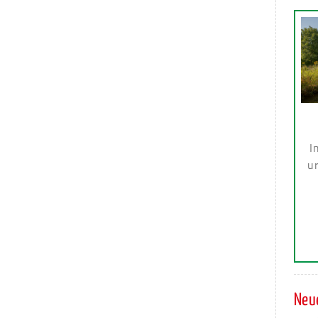
I
ur
Neue