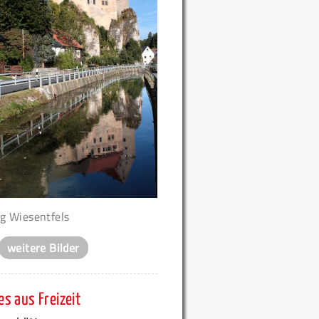
g Wiesentfels
weitere Bilder
s aus Freizeit