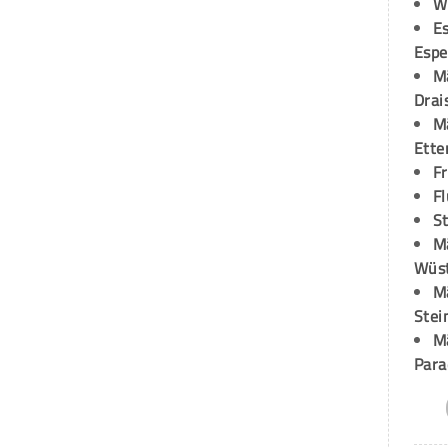
W
Es
Espe
M
Drai
M
Ette
F
Fl
St
M
Wüst
M
Stei
M
Para