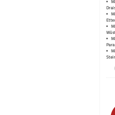
M
Drai
M
Ette
M
Wüst
M
Para
M
Stei