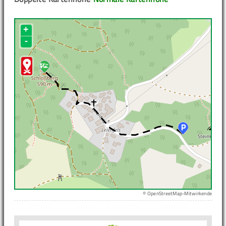
+
-
© OpenStreetMap-Mitwirkende