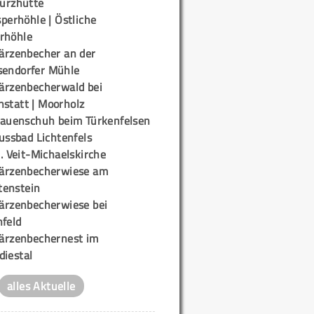
urzhütte
perhöhle | Östliche
rhöhle
ärzenbecher an der
sendorfer Mühle
ärzenbecherwald bei
nstatt | Moorholz
rauenschuh beim Türkenfelsen
ussbad Lichtenfels
. Veit-Michaelskirche
ärzenbecherwiese am
enstein
ärzenbecherwiese bei
nfeld
ärzenbechernest im
diestal
alles Aktuelle