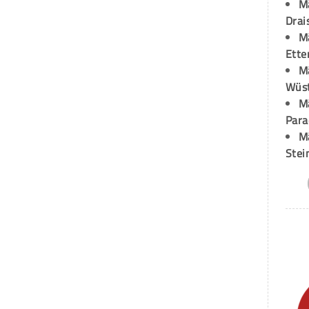
M
Drai
M
Ette
M
Wüst
M
Para
M
Stei