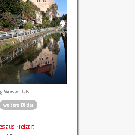
g Wiesentfels
weitere Bilder
s aus Freizeit