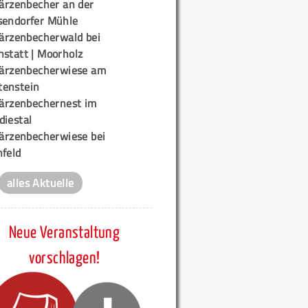
ärzenbecher an der
sendorfer Mühle
ärzenbecherwald bei
nstatt | Moorholz
ärzenbecherwiese am
enstein
ärzenbechernest im
diestal
ärzenbecherwiese bei
nfeld
alles Aktuelle
Neue Veranstaltung
vorschlagen!