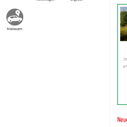
Ansteuern
I
ur
Neue