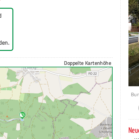
d
den.
Doppelte Kartenhöhe
Bur
Neue