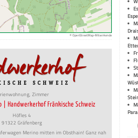
W
Es
Espe
M
Drai
© OpenStreetMap-Mitwirkende
M
Ette
F
Fl
St
M
Wüst
M
rienwohnung, Zimmer
Stei
o | Handwerkerhof Fränkische Schweiz
M
Para
Höfles 4
91322 Gräfenberg
äferwagen Merino mitten im Obsthain! Ganz nah