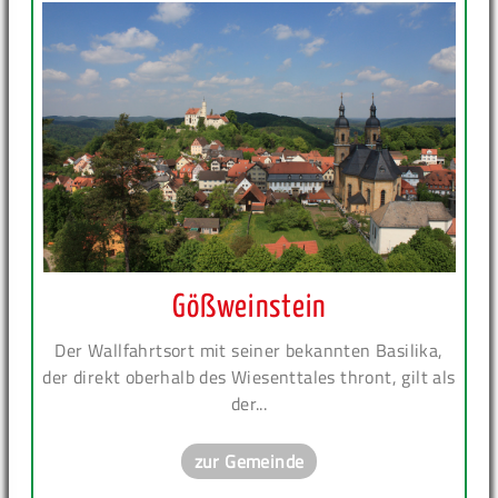
Gößweinstein
Der Wallfahrtsort mit seiner bekannten Basilika,
der direkt oberhalb des Wiesenttales thront, gilt als
der...
zur Gemeinde