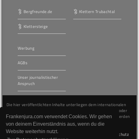
Bergfreunde.de
Klettern Trubachtal
Klettersteige
Werbung
AGBs
Unser journalistischer
Anspruch
Die hier veröffentlichten Inhalte unterliegen dem internationalen
Urheberrecht (Copyright) und dürfen nicht kopiert, verändert oder
unverändert wiederveröffentlicht werden. Gegen Verstöße werden
Frankenjura.com verwendet Cookies. Wir gehen
wir auf juristischem Wege vorgehen.
von deinem Einverständnis aus, wenn du die
Website weiterhin nutzt.
Kontakt
Impressum
Datenschutz