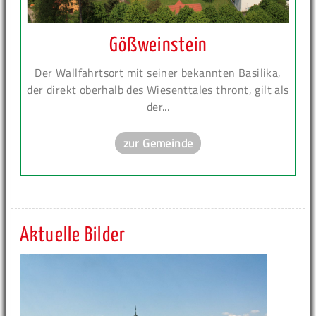
Gößweinstein
Der Wallfahrtsort mit seiner bekannten Basilika,
der direkt oberhalb des Wiesenttales thront, gilt als
der...
zur Gemeinde
Aktuelle Bilder