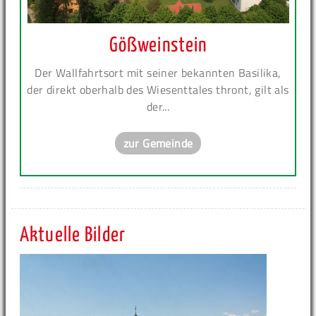
Gößweinstein
Der Wallfahrtsort mit seiner bekannten Basilika,
der direkt oberhalb des Wiesenttales thront, gilt als
der...
zur Gemeinde
Aktuelle Bilder