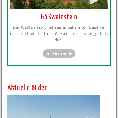
Gößweinstein
Der Wallfahrtsort mit seiner bekannten Basilika,
der direkt oberhalb des Wiesenttales thront, gilt als
der...
zur Gemeinde
Aktuelle Bilder