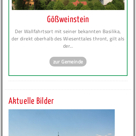
Gößweinstein
Der Wallfahrtsort mit seiner bekannten Basilika,
der direkt oberhalb des Wiesenttales thront, gilt als
der...
zur Gemeinde
Aktuelle Bilder