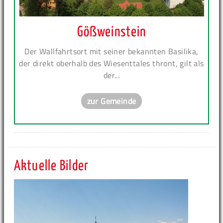
Gößweinstein
Der Wallfahrtsort mit seiner bekannten Basilika,
der direkt oberhalb des Wiesenttales thront, gilt als
der...
zur Gemeinde
Aktuelle Bilder