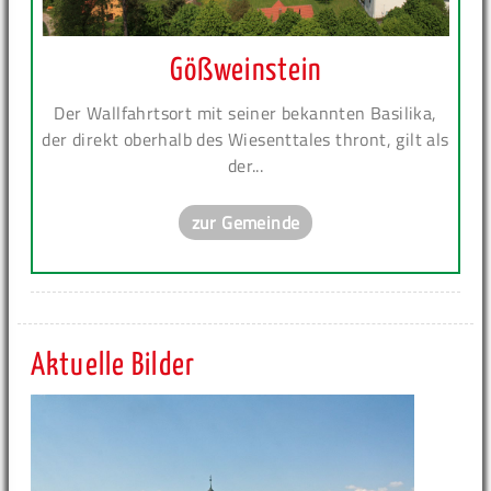
Gößweinstein
Der Wallfahrtsort mit seiner bekannten Basilika,
der direkt oberhalb des Wiesenttales thront, gilt als
der...
zur Gemeinde
Aktuelle Bilder