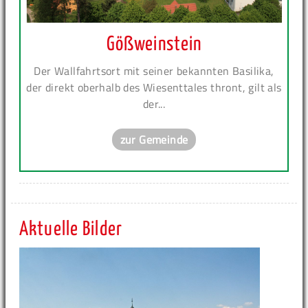
Gößweinstein
Der Wallfahrtsort mit seiner bekannten Basilika,
der direkt oberhalb des Wiesenttales thront, gilt als
der...
zur Gemeinde
Aktuelle Bilder