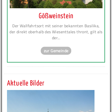
Gößweinstein
Der Wallfahrtsort mit seiner bekannten Basilika,
der direkt oberhalb des Wiesenttales thront, gilt als
der...
zur Gemeinde
Aktuelle Bilder