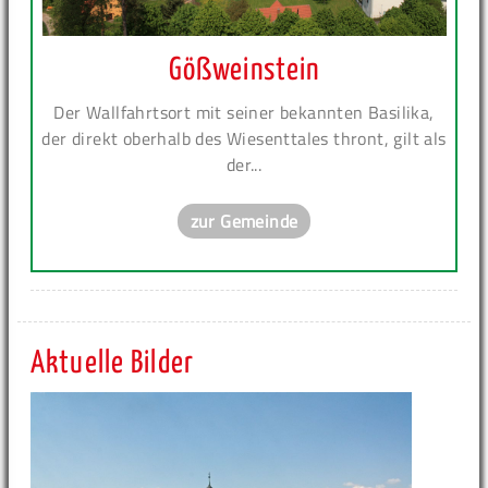
Gößweinstein
Der Wallfahrtsort mit seiner bekannten Basilika,
der direkt oberhalb des Wiesenttales thront, gilt als
der...
zur Gemeinde
Aktuelle Bilder