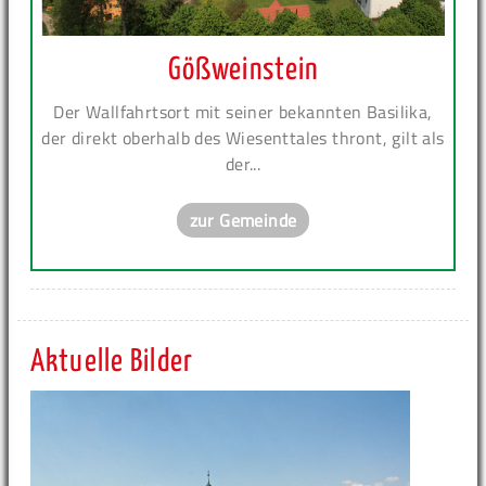
Gößweinstein
Der Wallfahrtsort mit seiner bekannten Basilika,
der direkt oberhalb des Wiesenttales thront, gilt als
der...
zur Gemeinde
Aktuelle Bilder