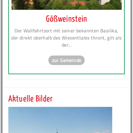
Gößweinstein
Der Wallfahrtsort mit seiner bekannten Basilika,
der direkt oberhalb des Wiesenttales thront, gilt als
der...
zur Gemeinde
Aktuelle Bilder