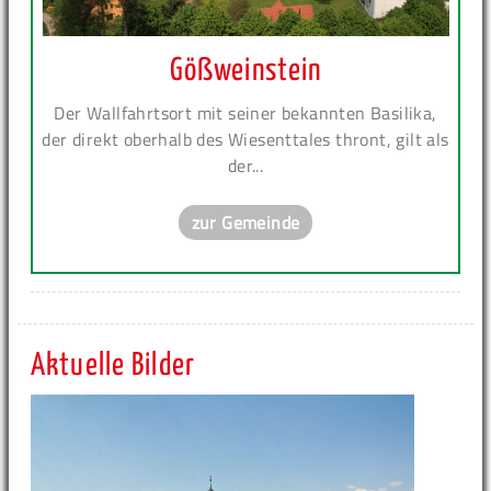
Gößweinstein
Der Wallfahrtsort mit seiner bekannten Basilika,
der direkt oberhalb des Wiesenttales thront, gilt als
der...
zur Gemeinde
Aktuelle Bilder