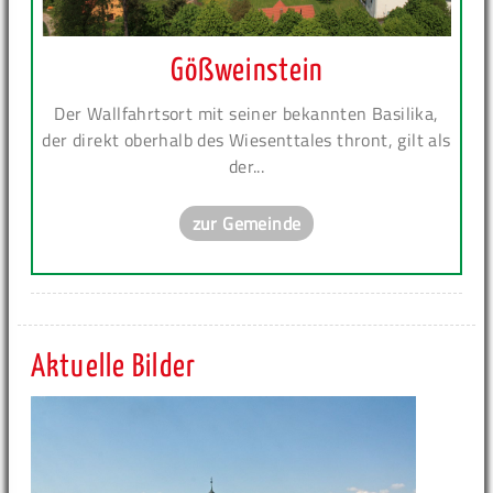
Gößweinstein
Der Wallfahrtsort mit seiner bekannten Basilika,
der direkt oberhalb des Wiesenttales thront, gilt als
der...
zur Gemeinde
Aktuelle Bilder