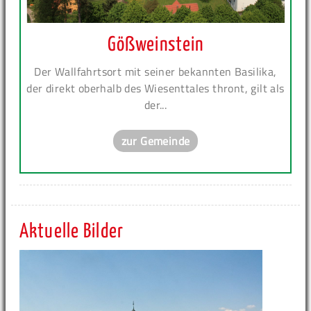
Gößweinstein
Der Wallfahrtsort mit seiner bekannten Basilika,
der direkt oberhalb des Wiesenttales thront, gilt als
der...
zur Gemeinde
Aktuelle Bilder