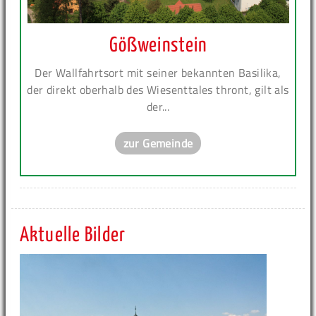
Gößweinstein
Der Wallfahrtsort mit seiner bekannten Basilika,
der direkt oberhalb des Wiesenttales thront, gilt als
der...
zur Gemeinde
Aktuelle Bilder