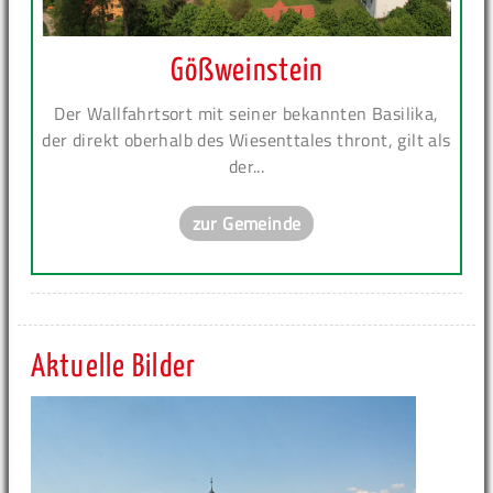
Gößweinstein
Der Wallfahrtsort mit seiner bekannten Basilika,
der direkt oberhalb des Wiesenttales thront, gilt als
der...
zur Gemeinde
Aktuelle Bilder