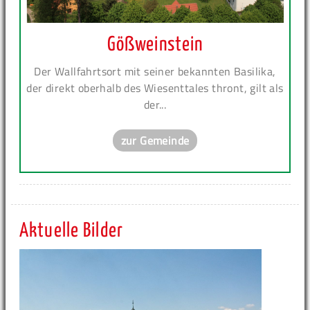
Gößweinstein
Der Wallfahrtsort mit seiner bekannten Basilika,
der direkt oberhalb des Wiesenttales thront, gilt als
der...
zur Gemeinde
Aktuelle Bilder