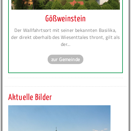
Gößweinstein
Der Wallfahrtsort mit seiner bekannten Basilika,
der direkt oberhalb des Wiesenttales thront, gilt als
der...
zur Gemeinde
Aktuelle Bilder