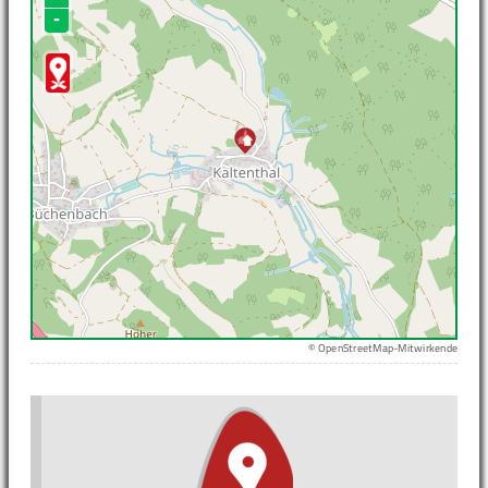
-
© OpenStreetMap-Mitwirkende