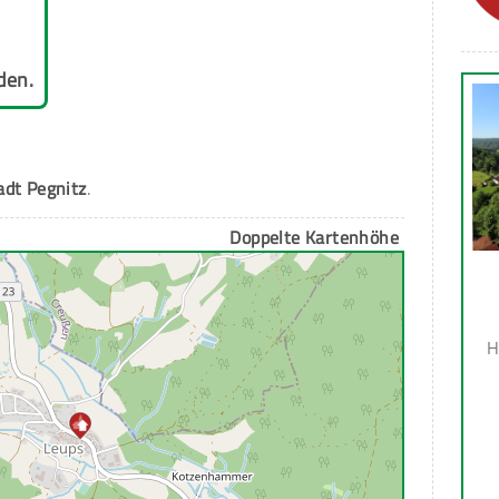
den.
adt Pegnitz
.
Doppelte Kartenhöhe
H