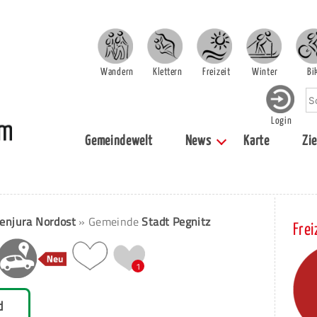
Wandern
Klettern
Freizeit
Winter
Bi
Login
Gemeindewelt
News
Karte
Zie
enjura Nordost
» Gemeinde
Stadt Pegnitz
Frei
1
d