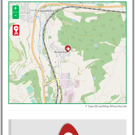
+
-
© OpenStreetMap-Mitwirkende