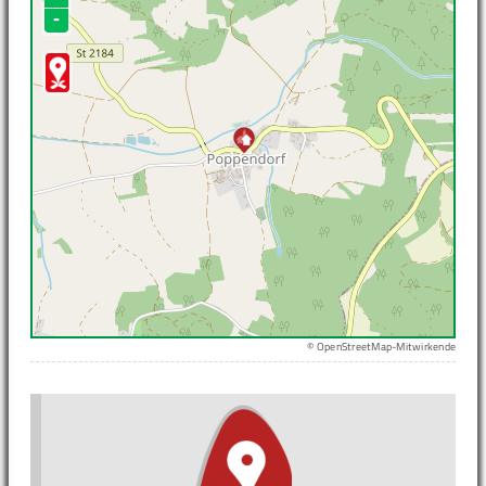
-
© OpenStreetMap-Mitwirkende